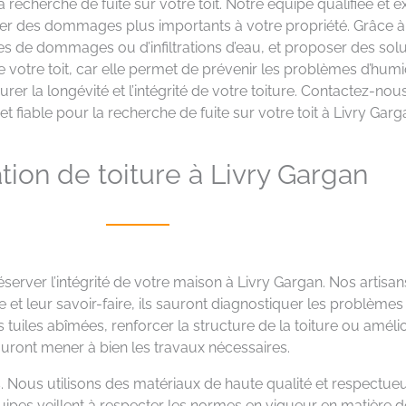
la recherche de fuite sur votre toit. Notre équipe qualifiée e
éviter des dommages plus importants à votre propriété. Grâce à
nes de dommages ou d’infiltrations d’eau, et proposer des sol
de votre toit, car elle permet de prévenir les problèmes d’hum
urer la longévité et l’intégrité de votre toiture. Contactez-no
et fiable pour la recherche de fuite sur votre toit à Livry Garg
ion de toiture à Livry Gargan
server l’intégrité de votre maison à Livry Gargan. Nos artisa
t leur savoir-faire, ils sauront diagnostiquer les problèmes
uiles abîmées, renforcer la structure de la toiture ou amélio
uront mener à bien les travaux nécessaires.
 Nous utilisons des matériaux de haute qualité et respectue
uipes veillent à respecter les normes en vigueur en matière de