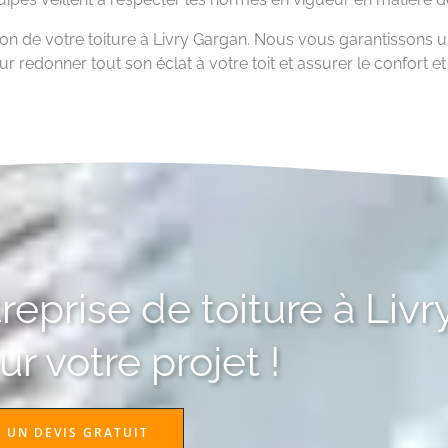
ion de votre toiture à Livry Gargan. Nous vous garantissons un 
r redonner tout son éclat à votre toit et assurer le confort e
eprise de toiture à Livr
r votre projet !
 UN DEVIS GRATUIT