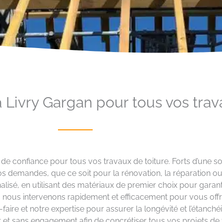
 Livry Gargan pour tous vos trav
 de confiance pour tous vos travaux de toiture. Forts d’une s
s demandes, que ce soit pour la rénovation, la réparation ou
lisé, en utilisant des matériaux de premier choix pour garantir
l, nous intervenons rapidement et efficacement pour vous off
faire et notre expertise pour assurer la longévité et l’étanchéi
t et sans engagement afin de concrétiser tous vos projets de 