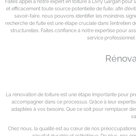
Faites appel à notre expert en toiture à Livry Gargan pour 
et efficacement toute source potentielle de fuite, afin d’
savoir-faire, nous pouvons identifier les moindres sig
recherche de fuite est une étape cruciale dans l’entretien 
structurelles. Faites confiance à notre expertise pour ass
service professionnel 
Rénovat
La rénovation de toiture est une étape importante pour pré
accompagner dans ce processus. Grâce à leur expertise e
adaptées à vos besoins. Que ce soit pour remplacer des t
sa
Chez nous, la qualité est au cœur de nos préoccupations.
résultat durable et esthétique. De plus, nos éq