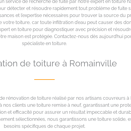
 un service de recherche de fuite par notre expert en toiture 
ur détecter et résoudre rapidement tout problème de fuite su
sances et l’expertise nécessaires pour trouver la source du p
de votre toiture, car toute infiltration d’eau peut causer des 
 expert en toiture pour diagnostiquer avec précision et résoud
e votre maison est protégée. Contactez-nous dès aujourd’hui 
spécialiste en toiture.
tion de toiture à Romainville
e rénovation de toiture réalisé par nos artisans couvreurs à
 à nos clients une toiture remise à neuf, garantissant une prot
ision et efficacité pour assurer un résultat impeccable et durab
usement sélectionnées, nous garantissons une toiture solide, 
besoins spécifiques de chaque projet.