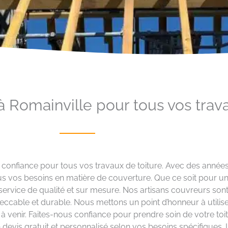
à Romainville pour tous vos trav
e confiance pour tous vos travaux de toiture. Avec des année
ous vos besoins en matière de couverture. Que ce soit pour u
service de qualité et sur mesure. Nos artisans couvreurs son
eccable et durable. Nous mettons un point d’honneur à utilise
 à venir. Faites-nous confiance pour prendre soin de votre toi
 devis gratuit et personnalisé selon vos besoins spécifiques