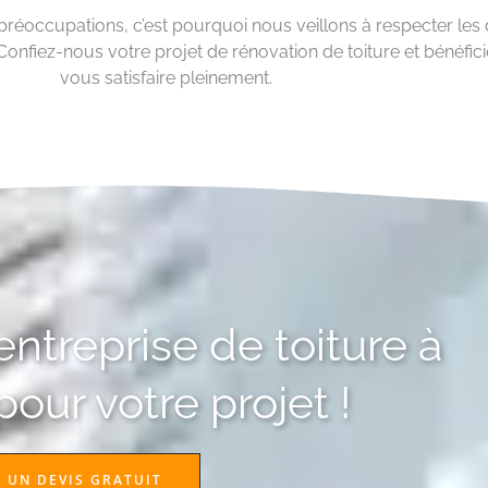
préoccupations, c’est pourquoi nous veillons à respecter les d
onfiez-nous votre projet de rénovation de toiture et bénéfici
vous satisfaire pleinement.
ntreprise de toiture à
our votre projet !
 UN DEVIS GRATUIT