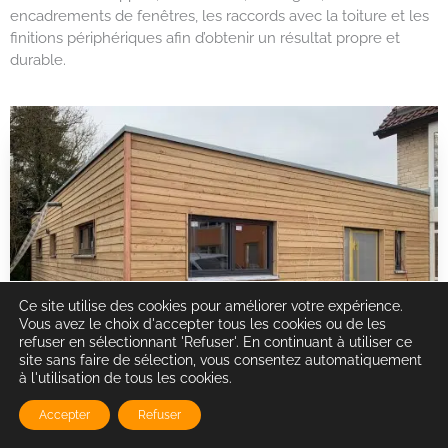
encadrements de fenêtres, les raccords avec la toiture et les
finitions périphériques afin d’obtenir un résultat propre et
durable.
Ce site utilise des cookies pour améliorer votre expérience.
Vous avez le choix d'accepter tous les cookies ou de les
refuser en sélectionnant 'Refuser'. En continuant à utiliser ce
site sans faire de sélection, vous consentez automatiquement
à l'utilisation de tous les cookies.
Accepter
Refuser
Intervention pour particuliers et