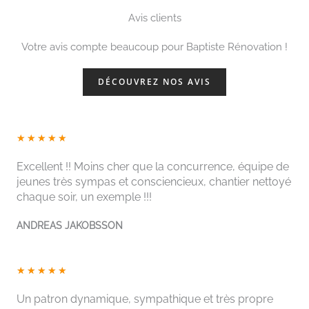
Avis clients
Votre avis compte beaucoup pour Baptiste Rénovation !
DÉCOUVREZ NOS AVIS
N
★
★
★
★
★
o
Excellent !! Moins cher que la concurrence, équipe de
t
jeunes très sympas et consciencieux, chantier nettoyé
é
chaque soir, un exemple !!!
5
s
ANDREAS JAKOBSSON
u
r
N
5
★
★
★
★
★
o
t
Un patron dynamique, sympathique et très propre
é