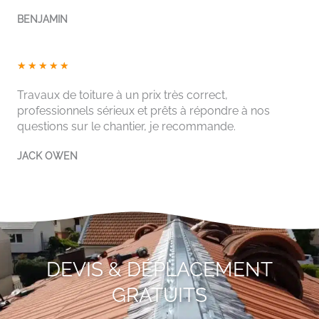
5
BENJAMIN
s
u
r
N
★
★
★
★
★
5
o
Travaux de toiture à un prix très correct,
t
professionnels sérieux et prêts à répondre à nos
é
questions sur le chantier, je recommande.
5
s
JACK OWEN
u
r
5
DEVIS & DÉPLACEMENT
GRATUITS