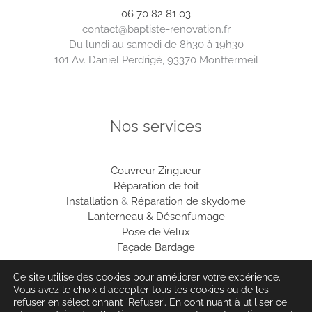
06 70 82 81 03
contact@baptiste-renovation.fr
Du lundi au samedi de 8h30 à 19h30
101 Av. Daniel Perdrigé, 93370 Montfermeil
Nos services
Couvreur
Zingueur
Réparation de toit
Installation
&
Réparation de skydome
Lanterneau & Désenfumage
Pose de Velux
Façade Bardage
Ce site utilise des cookies pour améliorer votre expérience.
Vous avez le choix d'accepter tous les cookies ou de les
refuser en sélectionnant 'Refuser'. En continuant à utiliser ce
© Hauméa Digital | Tous droits réservés