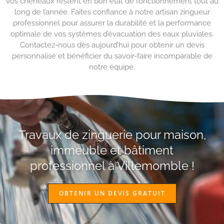
vos chéneaux restent en bon état de fonctionnement tout au
long de l’année. Faites confiance à notre artisan zingueur
professionnel pour assurer la durabilité et la performance
optimale de vos systèmes d’évacuation des eaux pluviales.
Contactez-nous dès aujourd’hui pour obtenir un devis
personnalisé et bénéficier du savoir-faire incomparable de
notre équipe.
Travaux de zinguerie pour maison,
immeuble et bâtiment
professionnel à Villemomble !
OBTENIR UN DEVIS GRATUIT