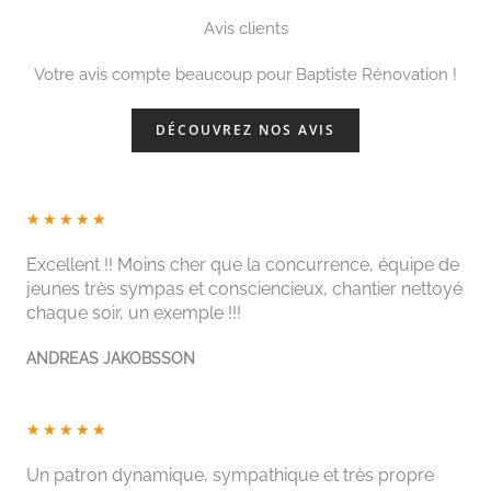
Avis clients
Votre avis compte beaucoup pour Baptiste Rénovation !
DÉCOUVREZ NOS AVIS
N
★
★
★
★
★
o
Excellent !! Moins cher que la concurrence, équipe de
t
jeunes très sympas et consciencieux, chantier nettoyé
é
chaque soir, un exemple !!!
5
s
ANDREAS JAKOBSSON
u
r
N
5
★
★
★
★
★
o
t
Un patron dynamique, sympathique et très propre
é