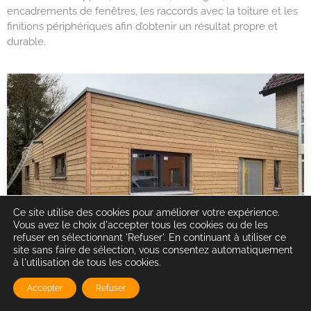
encadrements de fenêtres, les raccords avec la toiture et les
finitions périphériques afin d’obtenir un résultat propre et
durable.
Ce site utilise des cookies pour améliorer votre expérience.
Vous avez le choix d'accepter tous les cookies ou de les
refuser en sélectionnant 'Refuser'. En continuant à utiliser ce
site sans faire de sélection, vous consentez automatiquement
à l'utilisation de tous les cookies.
Accepter
Refuser
Intervention pour particuliers et