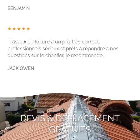
5
BENJAMIN
s
u
r
N
★
★
★
★
★
5
o
Travaux de toiture à un prix très correct,
t
professionnels sérieux et prêts à répondre à nos
é
questions sur le chantier, je recommande.
5
s
JACK OWEN
u
r
5
DEVIS & DÉPLACEMENT
GRATUITS