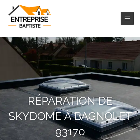
Aller
au
contenu
RÉPARATION DE
SKYDOME À BAGNOLET
93170