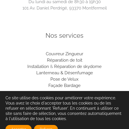
Du lundi au samedi de 8h30 à 19h30
101 Av. Daniel Perdrigé, 93370 Montfermeil
Nos services
Couvreur
Zingueur
Réparation de toit
Installation
&
Réparation de skydome
Lanterneau & Désenfumage
Pose de Velux
Façade Bardage
Ce site utilise des cookies pour améliorer votre expérience.
Vous avez le choix d'accepter tous les cookies ou de les
refuser en sélectionnant 'Refuser'. En continuant à utiliser ce
© Hauméa Digital | Tous droits réservés
site sans faire de sélection, vous consentez automatiquement
à l'utilisation de tous les cookies.
Mentions légales