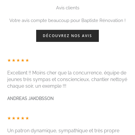
Avis clients
Votre avis compte beaucoup pour Baptiste Rénovation !
DÉCOUVREZ NOS AVIS
N
★
★
★
★
★
o
Excellent !! Moins cher que la concurrence, équipe de
t
jeunes très sympas et consciencieux, chantier nettoyé
é
chaque soir, un exemple !!!
5
s
ANDREAS JAKOBSSON
u
r
N
5
★
★
★
★
★
o
t
Un patron dynamique, sympathique et très propre
é