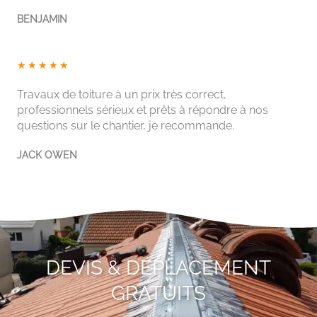
5
BENJAMIN
s
u
r
N
★
★
★
★
★
5
o
Travaux de toiture à un prix très correct,
t
professionnels sérieux et prêts à répondre à nos
é
questions sur le chantier, je recommande.
5
s
JACK OWEN
u
r
5
DEVIS & DÉPLACEMENT
GRATUITS