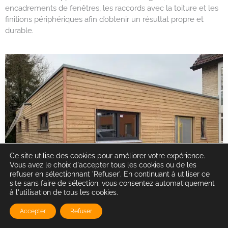
encadrements de fenêtres, les raccords avec la toiture et les
finitions périphériques afin d’obtenir un résultat propre et
durable.
Ce site utilise des cookies pour améliorer votre expérience.
Vous avez le choix d'accepter tous les cookies ou de les
refuser en sélectionnant 'Refuser'. En continuant à utiliser ce
site sans faire de sélection, vous consentez automatiquement
à l'utilisation de tous les cookies.
Accepter
Refuser
Intervention pour particuliers et