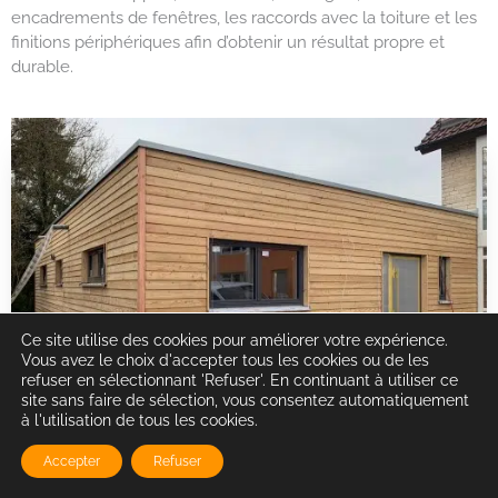
encadrements de fenêtres, les raccords avec la toiture et les
finitions périphériques afin d’obtenir un résultat propre et
durable.
Ce site utilise des cookies pour améliorer votre expérience.
Vous avez le choix d'accepter tous les cookies ou de les
refuser en sélectionnant 'Refuser'. En continuant à utiliser ce
site sans faire de sélection, vous consentez automatiquement
à l'utilisation de tous les cookies.
Accepter
Refuser
Intervention pour particuliers et