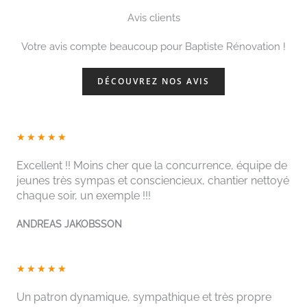
Avis clients
Votre avis compte beaucoup pour Baptiste Rénovation !
DÉCOUVREZ NOS AVIS
N
★
★
★
★
★
o
Excellent !! Moins cher que la concurrence, équipe de
t
jeunes très sympas et consciencieux, chantier nettoyé
é
chaque soir, un exemple !!!
5
s
ANDREAS JAKOBSSON
u
r
N
5
★
★
★
★
★
o
t
Un patron dynamique, sympathique et très propre
é