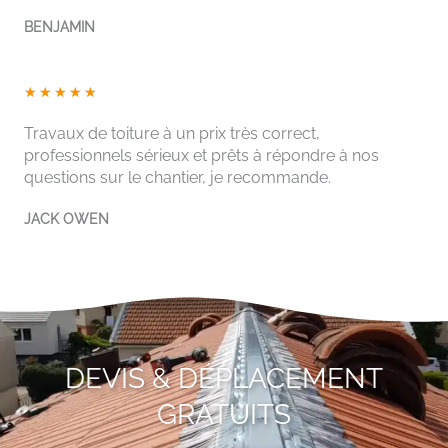
5
BENJAMIN
s
u
r
N
★
★
★
★
★
5
o
Travaux de toiture à un prix très correct,
t
professionnels sérieux et prêts à répondre à nos
é
questions sur le chantier, je recommande.
5
s
JACK OWEN
u
r
5
DEVIS & DÉPLACEMENT
GRATUITS