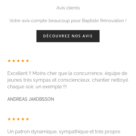
Avis clients
Votre avis compte beaucoup pour Baptiste Rénovation !
DÉCOUVREZ NOS AVIS
N
★
★
★
★
★
o
Excellent !! Moins cher que la concurrence, équipe de
t
jeunes très sympas et consciencieux, chantier nettoyé
é
chaque soir, un exemple !!!
5
s
ANDREAS JAKOBSSON
u
r
N
5
★
★
★
★
★
o
t
Un patron dynamique, sympathique et très propre
é