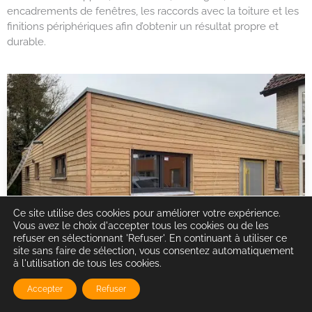
encadrements de fenêtres, les raccords avec la toiture et les
finitions périphériques afin d’obtenir un résultat propre et
durable.
Ce site utilise des cookies pour améliorer votre expérience.
Vous avez le choix d'accepter tous les cookies ou de les
refuser en sélectionnant 'Refuser'. En continuant à utiliser ce
site sans faire de sélection, vous consentez automatiquement
à l'utilisation de tous les cookies.
Accepter
Refuser
Intervention pour particuliers et